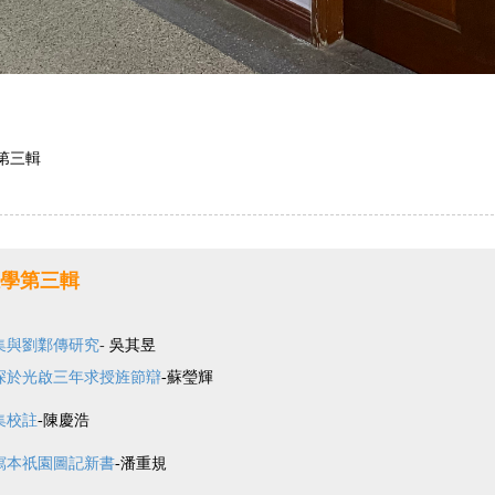
 第三輯
學第三輯
集與劉鄴傳
研究
-
吳其昱
深於光啟三年求授旌節辯
-蘇瑩輝
集校註
-陳慶浩
寫本祇園圖記新書
-潘重規